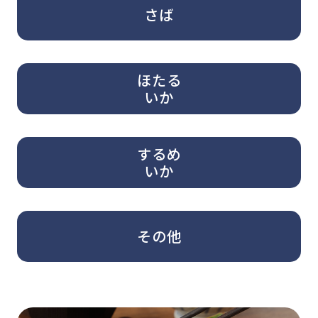
さば
ほたる
いか
するめ
いか
その他