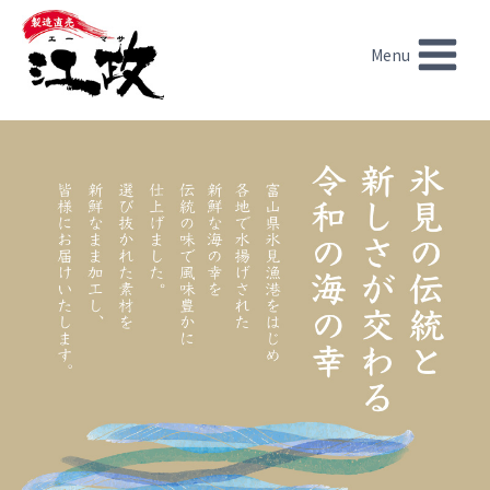
内
容
Menu
を
ス
キ
ッ
プ