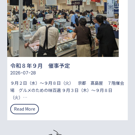
令和８年９月 催事予定
2026-07-28
９月２日（水）～９月８日（火） 京都 髙島屋 ７階催会
場 グルメのための味百選 ９月３日（木）～９月８日
（火）…
令
Read More
和
８
年