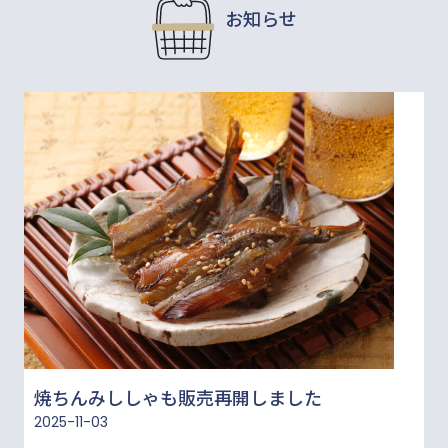
９
お知らせ
月
催
事
予
定
焼ちんみししゃも販売再開しました
2025-11-03