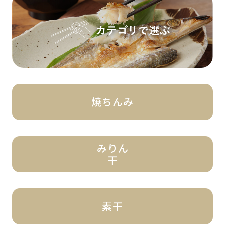
焼ちんみ
みりん
干
素干