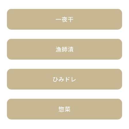
一夜干
漁師漬
ひみドレ
惣菜