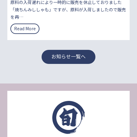
原料の入荷遅れにより一時的に販売を休止しておりました
「焼ちんみししゃも」ですが、原料が入荷しましたので販売
を再…
焼
Read More
ち
ん
み
お知らせ一覧へ
し
し
ゃ
も
販
売
再
開
し
ま
し