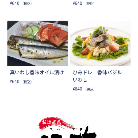
¥
640
¥
640
（税込）
（税込）
真いわし香味オイル漬け
ひみドレ 香味バジル
いわし
¥
640
（税込）
¥
640
（税込）