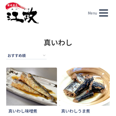
内
容
Menu
を
ス
キ
ッ
真いわし
プ
真いわし味噌煮
真いわしうま煮