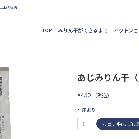
社江政商店
TOP
みりん干ができるまで
ネットショ
あじみりん干（
¥
450
（税込）
在庫あり
あ
お買い物カゴに
じ
み