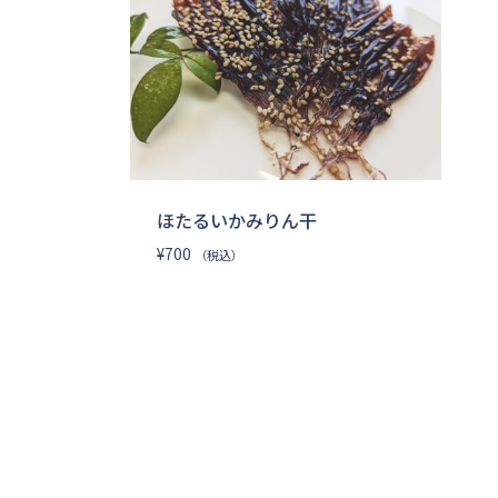
ほたるいかみりん干
¥
700
（税込）