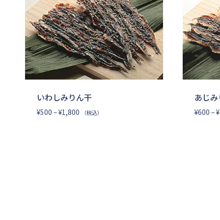
いわしみりん干
あじみ
価
¥
500
–
¥
1,800
¥
600
–
¥
（税込）
格
帯:
¥500
–
¥1,800