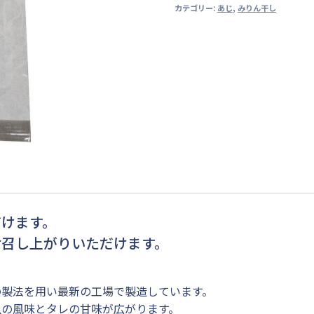
カテゴリー:
あじ
,
みりん干し
り
ん
干
（２
×
３
型）
個
だけます。
お召し上がりいただけます。
の製法を用い最新の工場で製造しています。
魚の風味とタレの甘味が広がります。