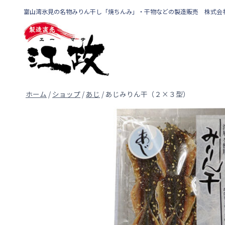
内
富山湾氷見の名物みりん干し「焼ちんみ」・干物などの製造販売 株式会
容
を
ス
キ
ッ
プ
ホーム
/
ショップ
/
あじ
/
あじみりん干（２×３型）