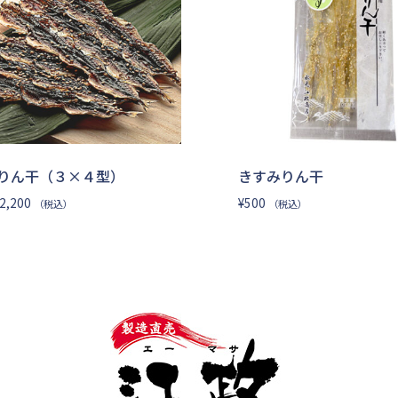
りん干（３×４型）
きすみりん干
価
2,200
¥
500
（税込）
（税込）
格
帯:
¥600
–
¥2,200