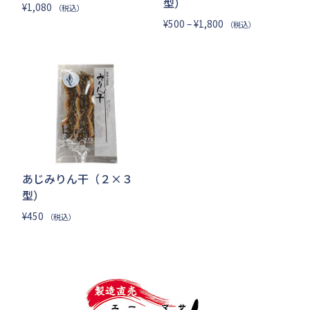
型）
¥
1,080
（税込）
価
¥
500
–
¥
1,800
（税込）
格
帯:
¥500
–
¥1,800
あじみりん干（２×３
型）
¥
450
（税込）