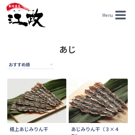
内
容
Menu
を
ス
キ
ッ
あじ
プ
極上あじみりん干
あじみりん干（３×４