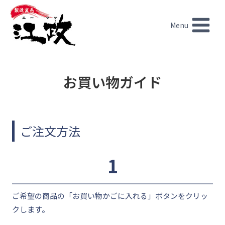
内
容
Menu
を
ス
キ
ッ
お買い物ガイド
プ
ご注文方法
1
ご希望の商品の「お買い物かごに入れる」ボタンをクリッ
クします。