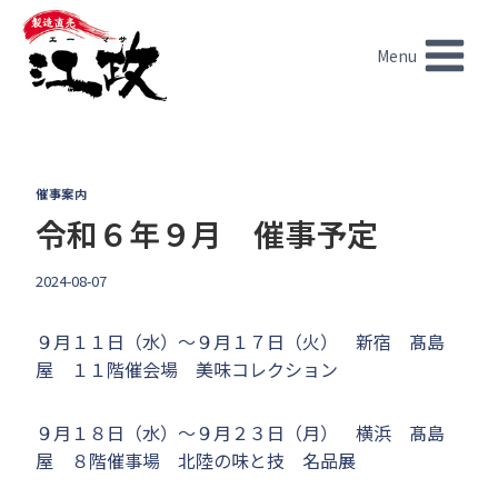
内
容
Menu
を
ス
キ
ッ
プ
催事案内
令和６年９月 催事予定
2024-08-07
９月１１日（水）～９月１７日（火） 新宿 髙島
屋 １１階催会場 美味コレクション
９月１８日（水）～９月２３日（月） 横浜 髙島
屋 ８階催事場 北陸の味と技 名品展